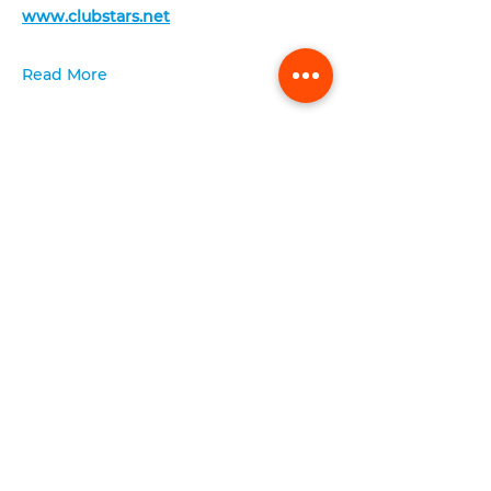
www.clubstars.net
Read More
send
FREIHEITSHALLE
Rainer-Werner-Fassbinder-Platz 1
80636 Munich