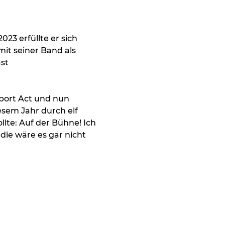
023 erfüllte er sich 
it seiner Band als 
st
port Act und nun 
esem Jahr durch elf 
llte: Auf der Bühne! Ich 
ie wäre es gar nicht 