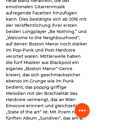
neue Band heranreift, die der 
emotionalen Gitarrenmusik 
aufregende Facetten hinzufügen 
kann. Dies bestätigte sich ab 2016 mit 
der Veröffentlichung ihrer ersten 
beiden Longplayer „Be Nothing.“ und 
„Welcome to the Neighbourhood“, 
auf denen Boston Manor noch stärker 
im Pop-Punk und Post-Hardcore 
verortet waren. Mittlerweile haben 
die fünf Musiker aus Blackpool ein 
eigenes „Boston Manor“-Genre 
kreiert, das sich geschmackssicher 
ebenso im Grunge wie im Punk 
bedient, das poppig-griffige 
Melodien mit der Brachialität des 
Hardcore vermengt, das an 90er-
Emocore erinnert und gleichzeitig 
„State of the art“ ist. Mit ihrem neuen, 
fünften Album „Sundiver“, das am 6. 
Oktober erscheint, gehen Boston 
Manor gleich danach auf Europa-