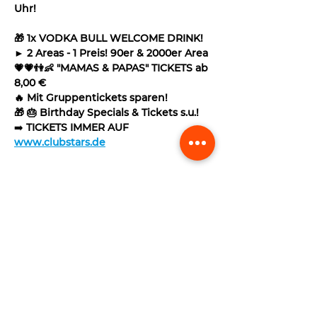
Uhr!
🎁 1x VODKA BULL WELCOME DRINK!
► 2 Areas - 1 Preis! 90er & 2000er Area
💗💗👫👶 "MAMAS & PAPAS" TICKETS ab 
8,00 €
🔥 Mit Gruppentickets sparen!
🎁 🎂 Birthday Specials & Tickets s.u.!
➡️ 
TICKETS IMMER AUF 
www.clubstars.de
Read More