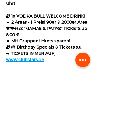
Uhr!
🎁 1x VODKA BULL WELCOME DRINK!
► 2 Areas - 1 Preis! 90er & 2000er Area
💗💗👫👶 "MAMAS & PAPAS" TICKETS ab 
8,00 €
🔥 Mit Gruppentickets sparen!
🎁 🎂 Birthday Specials & Tickets s.u.!
➡️ 
TICKETS IMMER AUF
www.clubstars.de
Read More