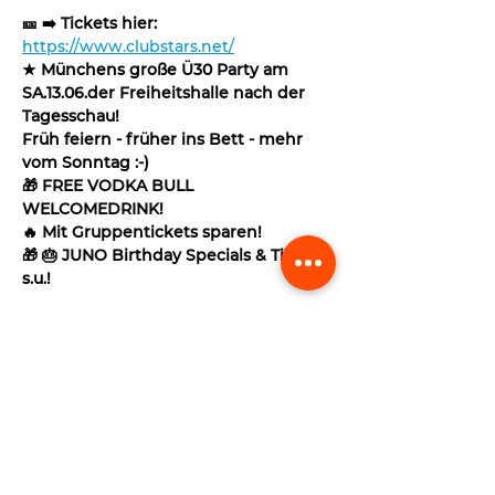
🎫 ➡️ Tickets hier: 
https://www.clubstars.net/
★ Münchens große Ü30 Party am 
SA.13.06.der Freiheitshalle nach der 
Tagesschau!
Früh feiern - früher ins Bett - mehr 
vom Sonntag :-)
🎁 FREE VODKA BULL 
WELCOMEDRINK!
🔥 Mit Gruppentickets sparen!
🎁 🎂 JUNO Birthday Specials & Tickets 
s.u.!
Read More