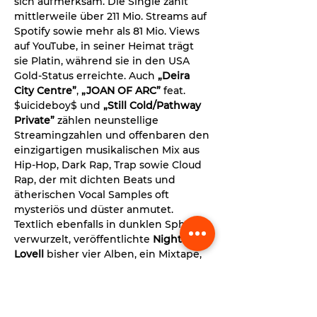
sich aufmerksam. Die Single zählt 
mittlerweile über 211 Mio. Streams auf 
Spotify sowie mehr als 81 Mio. Views 
auf YouTube, in seiner Heimat trägt 
sie Platin, während sie in den USA 
Gold-Status erreichte. Auch 
„Deira 
City Centre”
, 
„JOAN
OF ARC”
 feat. 
$uicideboy$ und 
„Still Cold/Pathway
Private”
 zählen neunstellige 
Streamingzahlen und offenbaren den 
einzigartigen musikalischen Mix aus 
Hip-Hop, Dark Rap, Trap sowie Cloud 
Rap, der mit dichten Beats und 
ätherischen Vocal Samples oft 
mysteriös und düster anmutet. 
Textlich ebenfalls in dunklen Sphären 
verwurzelt, veröffentlichte 
Night 
Lovell 
bisher vier Alben, ein Mixtape, 
etliche Singles und kollaborierte 
unter anderem mit Artists wie…
Read More