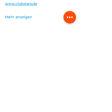
www.clubstars.de
Mehr anzeigen
absenden
FREIHEITSHALLE
Rainer-Werner-Fassbinder-Platz 1
80636 München