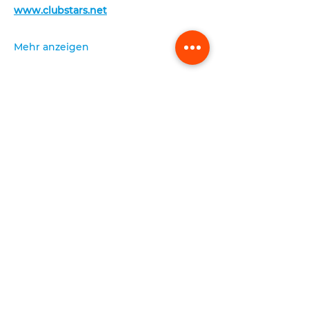
www.clubstars.net
Mehr anzeigen
absenden
FREIHEITSHALLE
Rainer-Werner-Fassbinder-Platz 1
80636 München