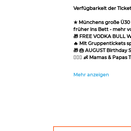
Verfügbarkeit der Ticket
★ Münchens große Ü30 Pa
früher ins Bett - mehr v
🎁 FREE VODKA BULL 
🔥 Mit Gruppentickets s
🎁 🎂 AUGUST Birthday Sp
👩‍❤️‍👨 👶 Mamas & Papas T
Mehr anzeigen