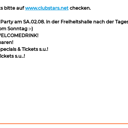
s bitte auf 
www.clubstars.net
 checken.
rty am SA.02.08. in der Freiheitshalle nach der Tagess
om Sonntag :-)
WELCOMEDRINK!
paren!
ecials & Tickets s.u.!
ickets s.u..!