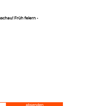
chau! Früh feiern - 
absenden