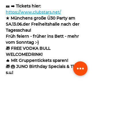
🎫 ➡️ Tickets hier: 
https://www.clubstars.net/
★ Münchens große Ü30 Party am 
SA.13.06.der Freiheitshalle nach der 
Tagesschau!
Früh feiern - früher ins Bett - mehr 
vom Sonntag :-)
🎁 FREE VODKA BULL 
WELCOMEDRINK!
🔥 Mit Gruppentickets sparen!
🎁 🎂 JUNO Birthday Specials & Tickets 
s.u.!
Mehr anzeigen