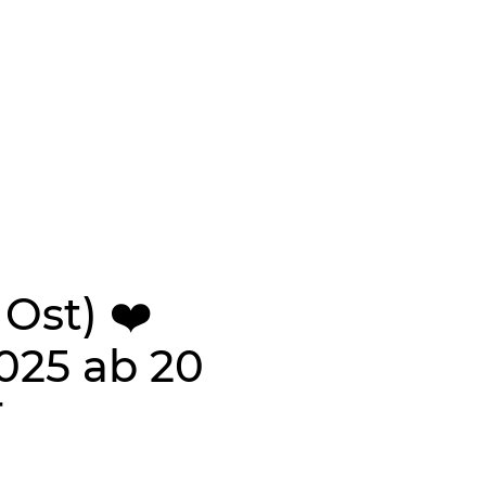
Ost) ❤️
2025 ab 20
T