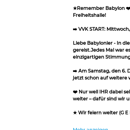
★Remember Babylon ❤️ Th
Freiheitshalle!
➡️ VVK START: Mittwoch,
Liebe Babylonier - In d
gereist.Jedes Mal war es
einzigartigen Stimmung
➡️ Am Samstag, den 6. De
jetzt schon auf weiter
❤️ Nur weil IHR dabei se
weiter – dafür sind wir 
★ Wir feiern weiter (G
Mehr anzeigen