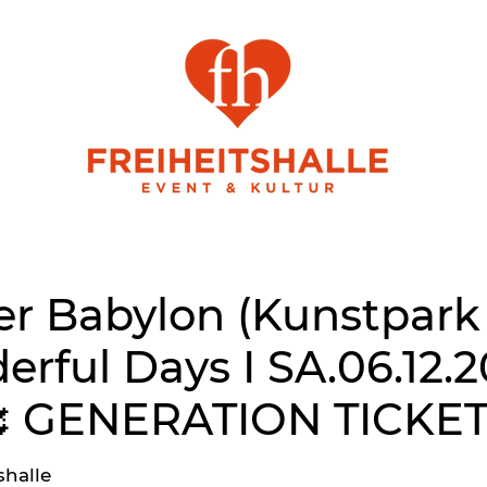
 Babylon (Kunstpark 
rful Days I SA.06.12.
💞 GENERATION TICKE
shalle