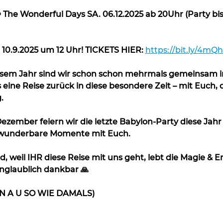
e Wonderful Days SA. 06.12.2025 ab 20Uhr (Party bis 
 10.9.2025 um 12 Uhr! TICKETS HIER: 
https://bit.ly/4mQ
iesem Jahr sind wir schon schon mehrmals gemeinsam in
 eine Reise zurück in diese besondere Zeit – mit Euch, 
.
zember feiern wir die letzte Babylon-Party diese Jahr 
e wunderbare Momente mit Euch.
id, weil IHR diese Reise mit uns geht, lebt die Magie &
unglaublich dankbar 🙏
 E N A U SO WIE DAMALS)