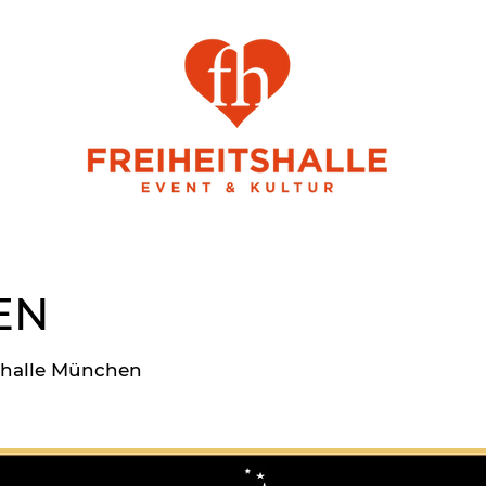
EN
shalle München